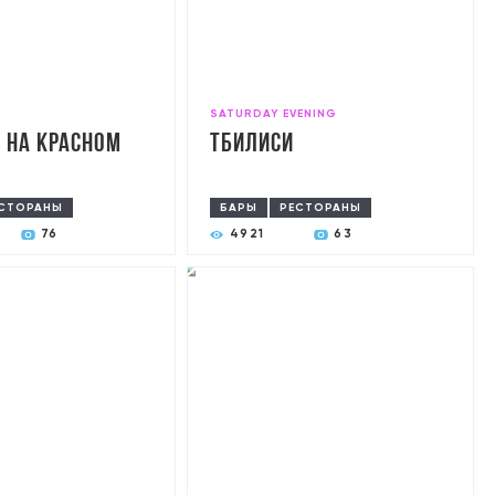
SATURDAY EVENING
 на Красном
Тбилиси
СТОРАНЫ
БАРЫ
РЕСТОРАНЫ
76
4921
63