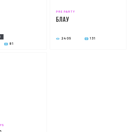
PRE PARTY
Блау
Ы
2405
131
81
YS