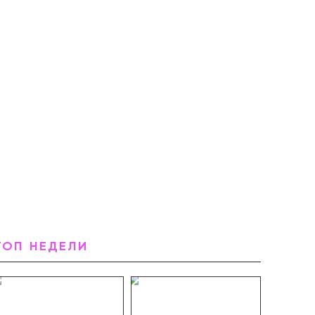
ТОП НЕДЕЛИ