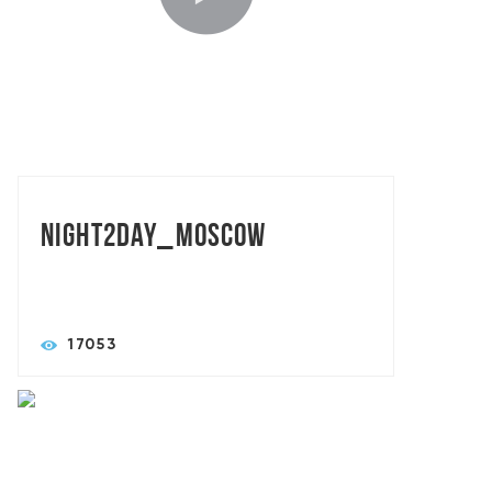
TORASLIVE: MAXART BROTHERS
Night2day_Moscow
17053