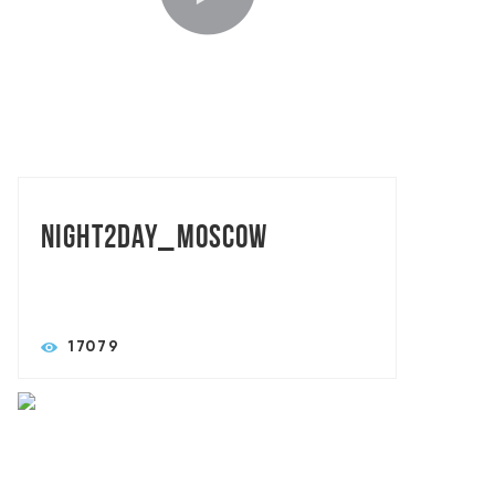
TORASLIVE: MAXART BROTHERS
Night2day_Moscow
17079