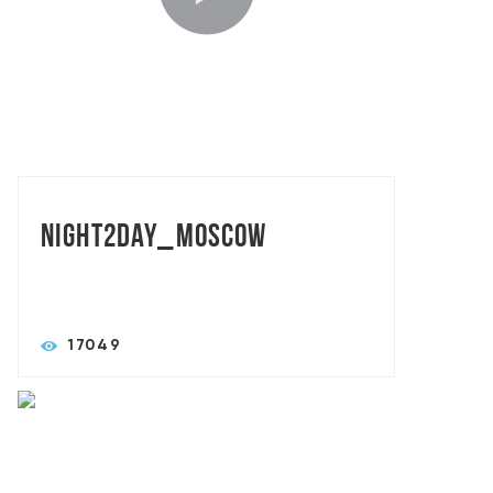
TORASLIVE: MAXART BROTHERS
Night2day_Moscow
17049