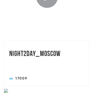
TORASLIVE: MAXART BROTHERS
Night2day_Moscow
17009