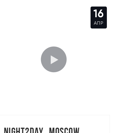
16
АПР
TORASLIVE: АЛЕКСАНДР СЫСОЕВ
Night2day_Moscow