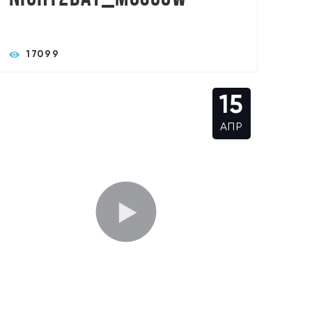
17099
15
АПР