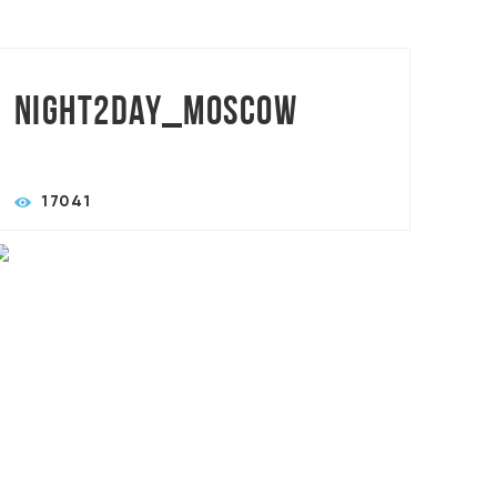
TORASLIVE: MAXART BROTHERS
Night2day_Moscow
17041