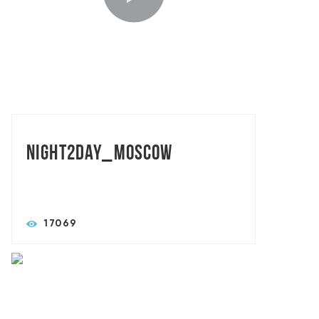
TORASLIVE: MAXART BROTHERS
Night2day_Moscow
17069