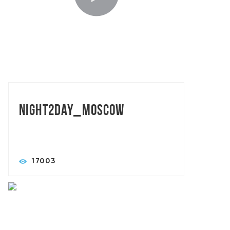
TORASLIVE: MAXART BROTHERS
Night2day_Moscow
17003