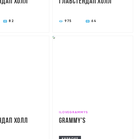
ндап холл
главстендап холл
82
975
64
ILOVEGRAMMYS
ндап холл
Grammy's
КАРАОКЕ