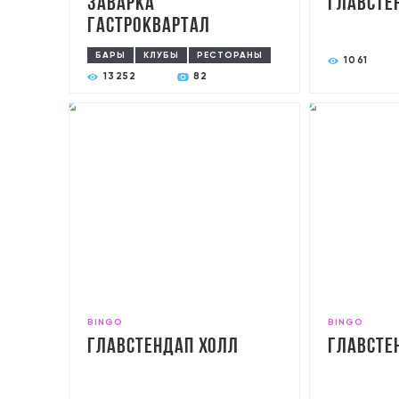
ЗАВАРКА
главсте
Гастроквартал
БАРЫ
КЛУБЫ
РЕСТОРАНЫ
1061
13252
82
BINGO
BINGO
главстендап холл
главсте