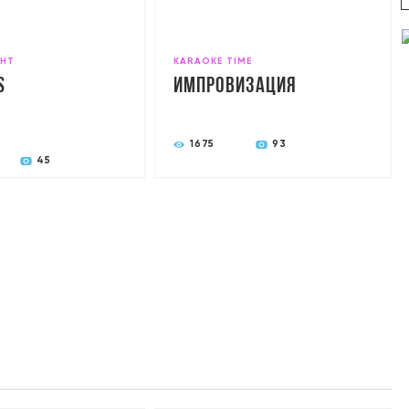
GHT
KARAOKE TIME
s
Импровизация
1675
93
45