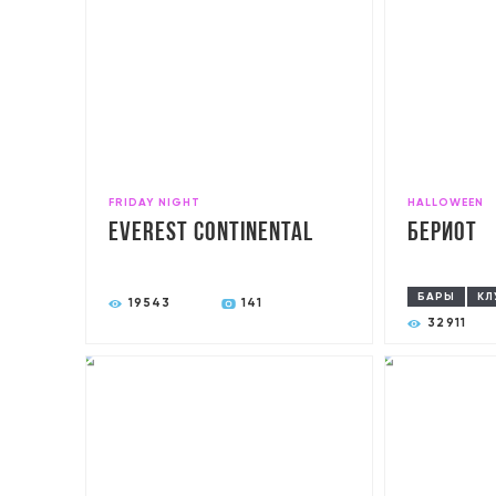
FRIDAY NIGHT
HALLOWEEN
Everest Continental
Бериот
БАРЫ
КЛ
19543
141
32911