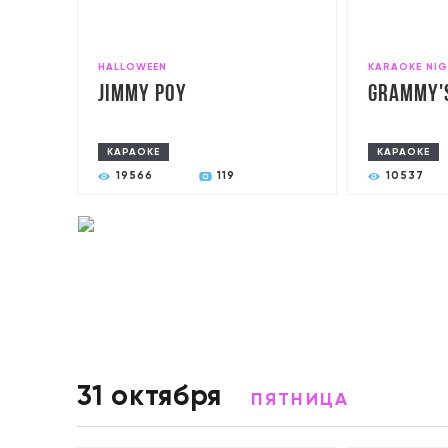
HALLOWEEN
KARAOKE NI
Jimmy poy
Grammy'
КАРАОКЕ
КАРАОКЕ
19566
119
10537
31 октября
ПЯТНИЦА