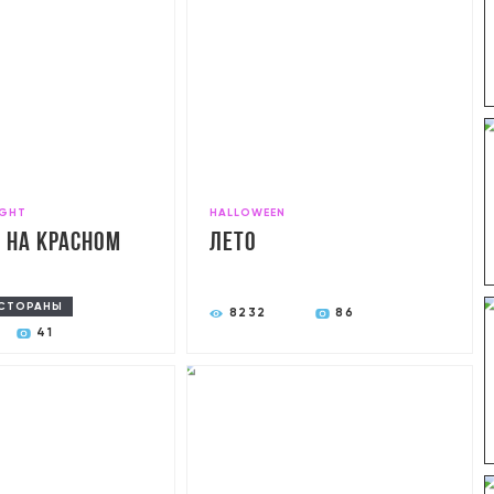
IGHT
HALLOWEEN
 на Красном
Лето
СТОРАНЫ
8232
86
41