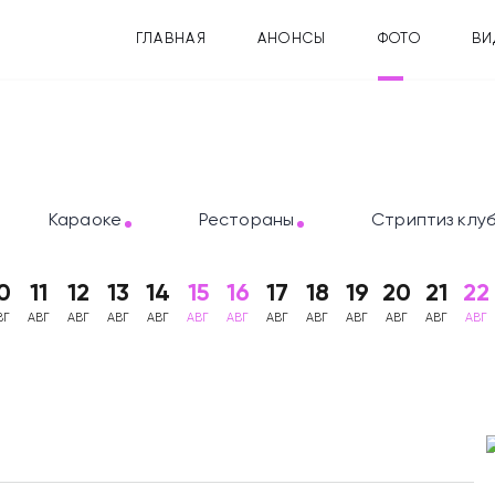
ГЛАВНАЯ
АНОНСЫ
ФОТО
ВИ
Караоке
Рестораны
Стриптиз клу
0
11
12
13
14
15
16
17
18
19
20
21
22
ВГ
АВГ
АВГ
АВГ
АВГ
АВГ
АВГ
АВГ
АВГ
АВГ
АВГ
АВГ
АВГ
 на Красном Октябре