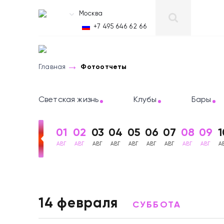
Москва
RU
+7 495 646 62 66
Главная
Фотоотчеты
Светская жизнь
Клубы
Бары
01
02
03
04
05
06
07
08
09
1
АВГ
АВГ
АВГ
АВГ
АВГ
АВГ
АВГ
АВГ
АВГ
А
Фотоотчеты Магадан
14 февраля
СУББОТА