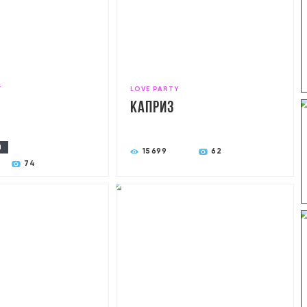
T
LOVE PARTY
Каприз
Ы
15699
62
74