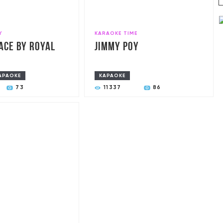
Y
KARAOKE TIME
ace by Royal
Jimmy poy
АРАОКЕ
КАРАОКЕ
73
11337
86