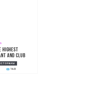
SS
e highest
nt and club
ЕСТОРАНЫ
140