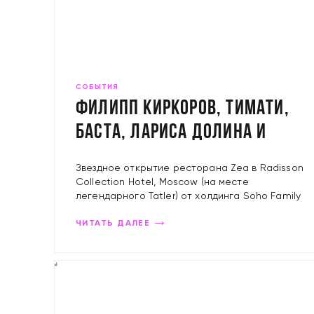
СОБЫТИЯ
Филипп Киркоров, Тимати,
Баста, Лариса Долина и
другие на открытии
Звездное открытие ресторана Zea в Radisson
ресторана ZEA
Collection Hotel, Moscow (на месте
легендарного Tatler) от холдинга Soho Family
ЧИТАТЬ ДАЛЕЕ