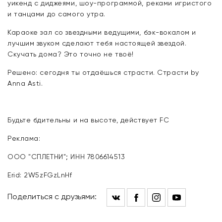
уикенд с диджеями, шоу-программой, реками игристого
и танцами до самого утра.
Караоке зал со звездными ведущими, бэк-вокалом и
лучшим звуком сделают тебя настоящей звездой.
Скучать дома? Это точно не твоё!
Решено: сегодня ты отдаёшься страсти. Страсти by
Anna Asti.
Будьте бдительны и на высоте, действует FC
Реклама:
ООО "СПЛЕТНИ"; ИНН 7806614513
Erid: 2W5zFGzLnHf
Поделиться с друзьями: